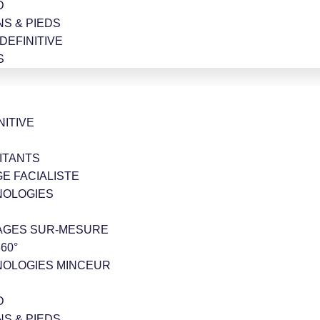
D
NS & PIEDS
 DEFINITIVE
S
NITIVE
ITANTS
GE FACIALISTE
NOLOGIES
AGES SUR-MESURE
60°
NOLOGIES MINCEUR
D
NS & PIEDS