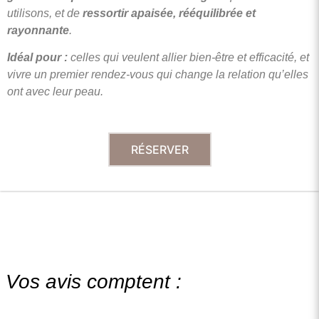
utilisons, et de
ressortir apaisée, rééquilibrée et
rayonnante
.
Idéal pour :
celles qui veulent allier bien-être et efficacité, et
vivre un premier rendez-vous qui change la relation qu’elles
ont avec leur peau.
RÉSERVER
Lorem ipsum dolor sit amet, consectetur adipiscing elit. Proin sit amet nunc vel erat scelerisque imperdiet vel non augue. Fusce facilisis sem sapien, ac pretium tellus tempor vel. Phasellus viverra purus quis nibh fermentum consectetur. Vivamus eu accumsan dui. Ut fermentum, est convallis imperdiet
Vos avis comptent :