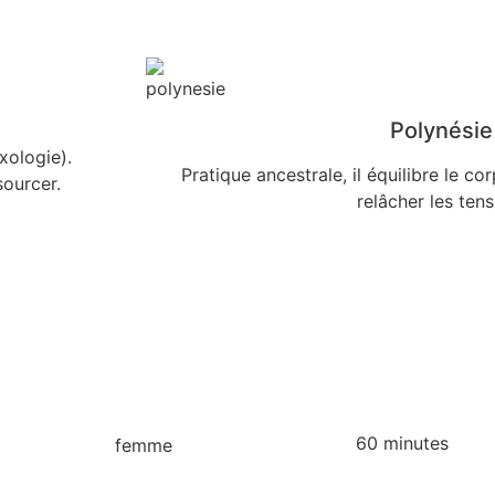
Polynési
xologie).
Pratique ancestrale, il équilibre le co
sourcer.
relâcher les tens
60 minutes