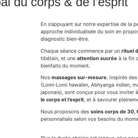
al du corps & de l'esprit
En s’appuyant sur notre expertise de la 
approche individualisée du soin en propo
diagnostic bien-être.
Chaque séance commence par un
rituel
tibétain, et une
attention sucrée
à la fin 
bienfaits du moment.
Nos
massages sur-mesure
, inspirés de
(Lomi-Lomi hawaïen, Abhyanga indien, mas
japonais), sont conçus pour vous inviter 
le corps et l’esprit
, et à savourer pleineme
Nous proposons des
soins corps de 30,
personnalisés selon vos besoins du moment
Plus la durée choisie est longue, plus no