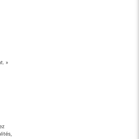
t. »
tez
lités,