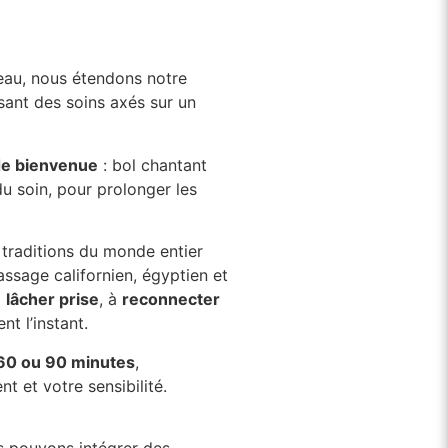
peau, nous étendons notre
sant des soins axés sur un
 de bienvenue
: bol chantant
du soin, pour prolonger les
s traditions du monde entier
sage californien, égyptien et
à
lâcher prise
, à
reconnecter
nt l’instant.
 60 ou 90 minutes
,
 et votre sensibilité.
us pouvons intégrer des