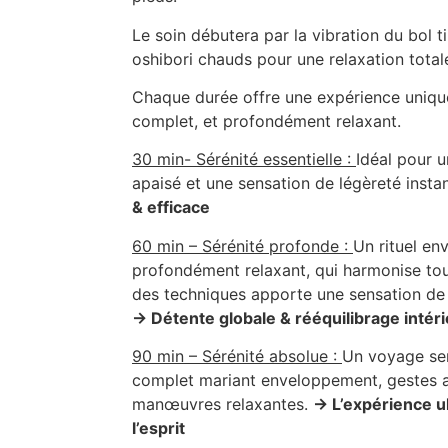
Le soin débutera par la vibration du bol t
oshibori chauds pour une relaxation total
Chaque durée offre une expérience uniqu
complet, et profondément relaxant.
30 min- Sérénité essentielle :
Idéal pour 
apaisé et une sensation de légèreté inst
& efficace
60 min – Sérénité profonde :
Un rituel en
profondément relaxant, qui harmonise tou
des techniques apporte une sensation de fl
→ Détente globale & rééquilibrage intér
90 min – Sérénité absolue :
Un voyage sens
complet mariant enveloppement, gestes 
manœuvres relaxantes.
→ L’expérience ul
l’esprit