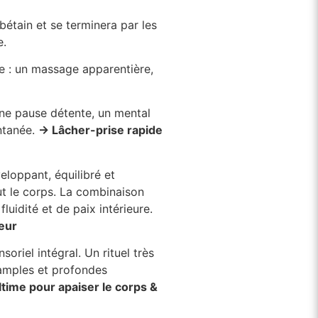
ibétain et se terminera par les
e.
e : un massage apparentière,
une pause détente, un mental
antanée.
→ Lâcher-prise rapide
veloppant, équilibré et
t le corps. La combinaison
uidité et de paix intérieure.
ieur
oriel intégral. Un rituel très
amples et profondes
time pour apaiser le corps &