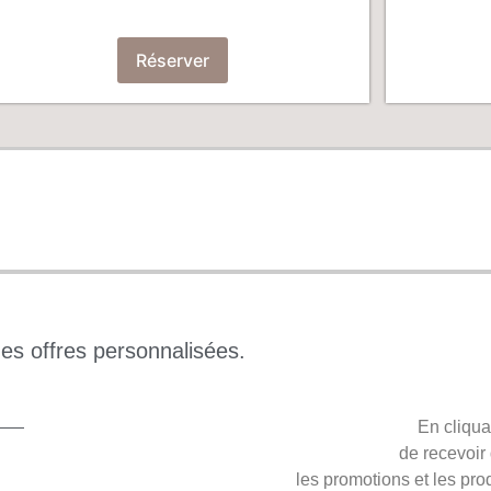
Réserver
jjjj jjjjjjjjjj jjjjjjjjjjjj jjjj jjj jjj jjj jjjjjjj jj jjj jjjjjjjjjj
des offres personnalisées.
IRE
En cliqua
de recevoir 
les promotions et les pro