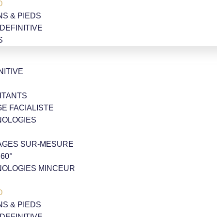
D
NS & PIEDS
 DEFINITIVE
S
NITIVE
ITANTS
GE FACIALISTE
NOLOGIES
AGES SUR-MESURE
60°
NOLOGIES MINCEUR
D
NS & PIEDS
 DEFINITIVE