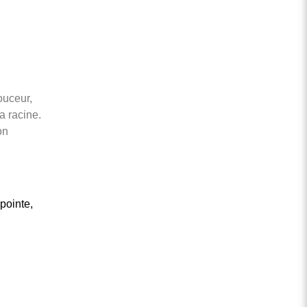
s
ouceur,
a racine.
on
 pointe,