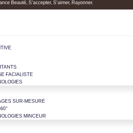
nce Beauté, S’accepter, S’aimer, Rayonner.
ITIVE
ITANTS
GE FACIALISTE
NOLOGIES
AGES SUR-MESURE
60°
NOLOGIES MINCEUR