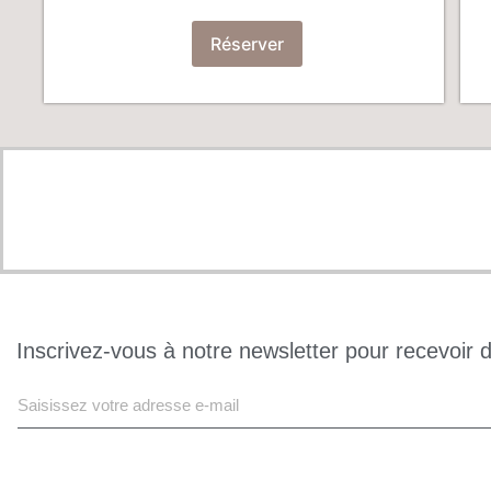
Réserver
j j jjjj jjjjjjjjjjj jjjjjjjjj jjjjjjjjjjjjjjj jjjjjj jjjjjjjjjjjj jjjjjjjjjjjj j jjjjj jjj jjj j jjjjjj
Inscrivez-vous à notre newsletter pour recevoir 
S'INSCR