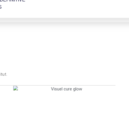
S
tut.