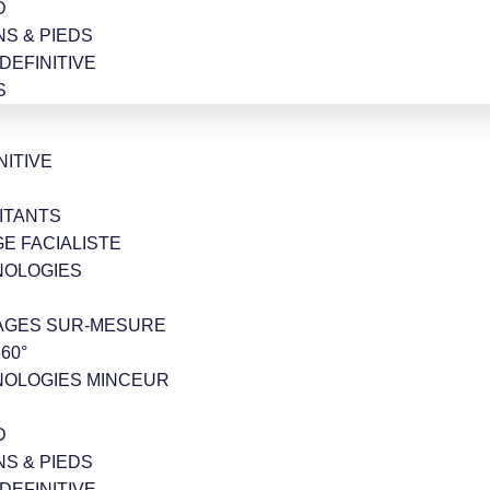
D
NS & PIEDS
 DEFINITIVE
S
NITIVE
ITANTS
GE FACIALISTE
NOLOGIES
AGES SUR-MESURE
60°
NOLOGIES MINCEUR
D
NS & PIEDS
 DEFINITIVE