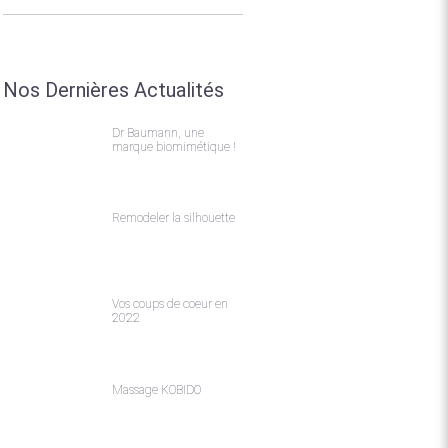
Nos Dernières Actualités
Dr Baumann, une
marque biomimétique !
Remodeler la silhouette
Vos coups de coeur en
2022
Massage KOBIDO