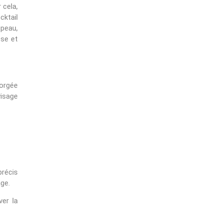
 cela,
cktail
peau,
sse et
orgée
visage
précis
age.
ver la