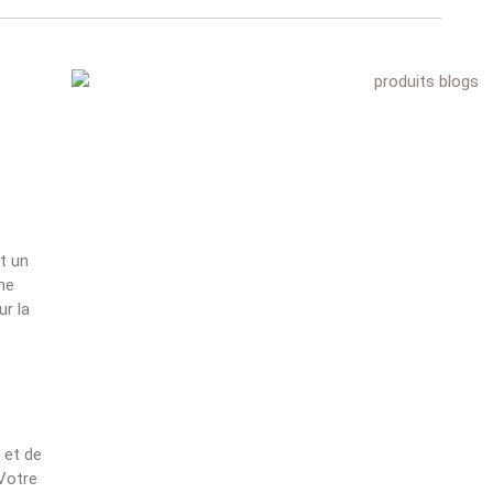
st un
ne
ur la
 et de
 Votre