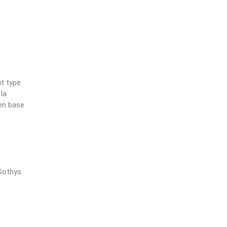
ut type
 la
 en base
 Sothys.