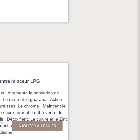
ntré minceur LPG
us : Augmente la sensation de
é. Le maté et le guarana : Action
graisses. Le chrome : Maintient le
e sucre normal. Le thé vert et le
it : Détoxifient. Le cuivre et le Zinc
les
fonctionnement de notre
AJOUTER AU PANIER
olisme