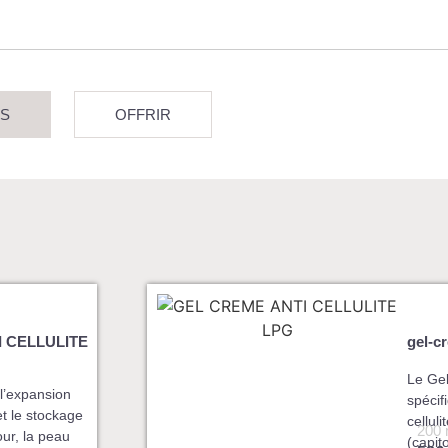
S
OFFRIR
I CELLULITE
gel-c
Le Gel
 l’expansion
spécif
et le stockage
cellul
200 
our, la peau
(capit