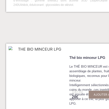
d’enrobage : gomme shellac) dont activité SOD (SuperOxyde 
240UI/stick, édulcorant : glycosides de stéviol.
Thé bio minceur LPG
Le THÉ BIO MINCEUR est u
assemblage de plantes, frui
biologiques, reconnus pour l
minceur.
Intelligemment sélectionnés
coins du monde, ces ingrédi
100 ml
ont ensuite été parfaitemen
AJOUTER 
28€
apporter à ce thé, la plus gr
LPG.