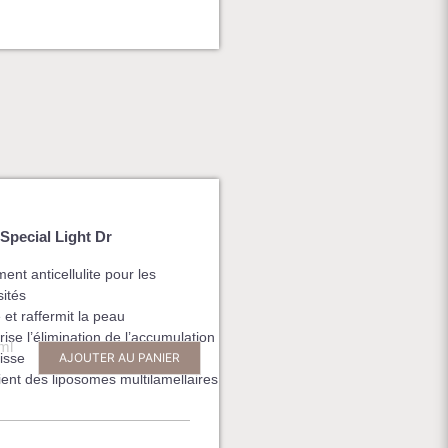
Special Light Dr
ment anticellulite pour les
sités
e et raffermit la peau
rise l’élimination de l’accumulation
ml
isse
AJOUTER AU PANIER
ient des liposomes multilamellaires