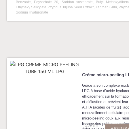
Benzoate, Poysorbate 20, Sorbtan sostearate, Butyl Methoxydiben
Ethyhexy Salicylate, Zzyphus Jujuba Seed Extract, Xanthan Gum, Phytoe
Sodium Hyaluronate
Crème micro-peeling 
Grâce à son complexe exclu
LPG à base d’acide hyaluroni
efficacement sur la formati
et d’élastine et prévient leu
A.H.A (acides de fruits) acc
renouvellement cellulaire po
micro-peeling doux aux résul
lissage des petites imperfe
150 ml
AJOUTER 