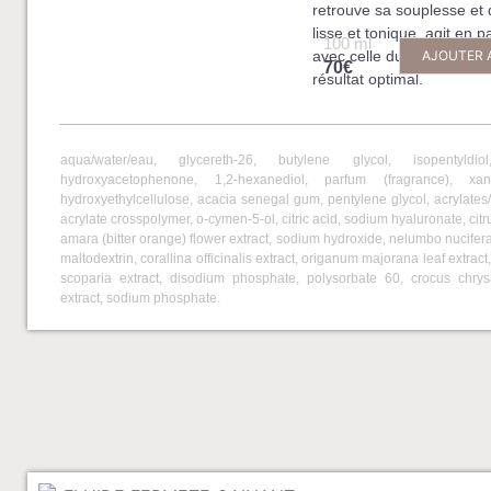
retrouve sa souplesse et 
lisse et tonique. agit en p
100 ml
avec celle du Gel-Crème 
AJOUTER 
70€
résultat optimal.
aqua/water/eau, glycereth-26, butylene glycol, isopentyldiol
hydroxyacetophenone, 1,2-hexanediol, parfum (fragrance), x
hydroxyethylcellulose, acacia senegal gum, pentylene glycol, acrylates
acrylate crosspolymer, o-cymen-5-ol, citric acid, sodium hyaluronate, cit
amara (bitter orange) flower extract, sodium hydroxide, nelumbo nucifera 
maltodextrin, corallina officinalis extract, origanum majorana leaf extract
scoparia extract, disodium phosphate, polysorbate 60, crocus chry
extract, sodium phosphate.