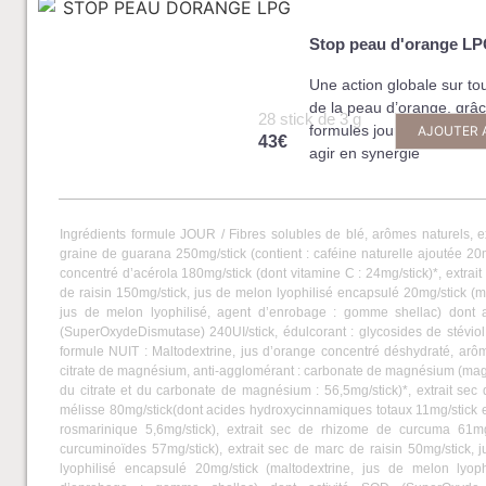
Stop peau d'orange L
Une action globale sur tou
de la peau d’orange, grâ
28 stick de 3 g
formules jour et nuit, dé
AJOUTER 
43€
agir en synergie
Ingrédients formule JOUR / Fibres solubles de blé, arômes naturels, ex
graine de guarana 250mg/stick (contient : caféine naturelle ajoutée 20m
concentré d’acérola 180mg/stick (dont vitamine C : 24mg/stick)*, extrai
de raisin 150mg/stick, jus de melon lyophilisé encapsulé 20mg/stick (m
jus de melon lyophilisé, agent d’enrobage : gomme shellac) dont 
(SuperOxydeDismutase) 240UI/stick, édulcorant : glycosides de stéviol.
formule NUIT : Maltodextrine, jus d’orange concentré déshydraté, arôm
citrate de magnésium, anti-agglomérant : carbonate de magnésium (ma
du citrate et du carbonate de magnésium : 56,5mg/stick)*, extrait sec 
mélisse 80mg/stick(dont acides hydroxycinnamiques totaux 11mg/stick e
rosmarinique 5,6mg/stick), extrait sec de rhizome de curcuma 61mg
curcuminoïdes 57mg/stick), extrait sec de marc de raisin 50mg/stick, 
lyophilisé encapsulé 20mg/stick (maltodextrine, jus de melon lyoph