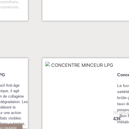
zoymethane,
cdysteroids,
LPG
Conce
sif Anti-âge
Le fuc
que, il agit
satiét
on de collagène
brûle-
r dégradation. Les
taux d
élèrent le
pissenl
58 gellu
ur une action
: Bon 
tats visibles:
43€
métab
ctions cutanées,
AU PANIER