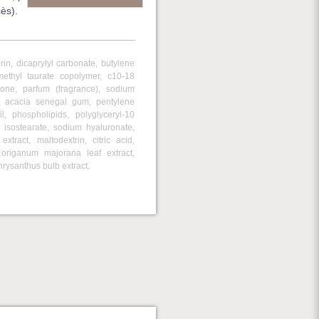
ès).
erin, dicaprylyl carbonate, butylene
imethyl taurate copolymer, c10-18
enone, parfum (fragrance), sodium
, acacia senegal gum, pentylene
l, phospholipids, polyglyceryl-10
n isostearate, sodium hyaluronate,
xtract, maltodextrin, citric acid,
, origanum majorana leaf extract,
hrysanthus bulb extract.