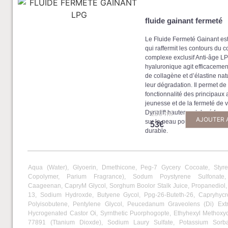
fluide gainant fermeté
Le Fluide Fermeté Gainant est
qui raffermit les contours du c
complexe exclusif Anti-âge L
hyaluronique agit efficacement
de collagène et d’élastine natu
leur dégradation. Il permet de
fonctionnalité des principaux 
jeunesse et de la fermeté de vo
Dynalift hautement dosé forme
150 ml
AJOUTER 
sur la peau pour un effet tens
53€
durable.
Aqua (Water), Glyoerin, Dmethicone, Peg-7 Gycery Cocoate, Styren
Copolymer, Parium Fragrance), Sodum Poystyrene Sulfonate,
Caageenan, CapryM Glycol, Sorghum Boolor Stalk Juice, Propanediol,
13, Sodium Hydroxde, Butyene Gycol, Ppg-26-Buteth-26, Capryhycr
Polyisobutene, Pentylene Glycol, Peucedanum Graveolens (Di) Extr
Hycrogenated Castor Oi, Syrnthetic Puorphogopte, Ethyhexyl Methox
77891 (Ttanium Dioxde), Sodium Laury Sulfate, Potassium Sorb