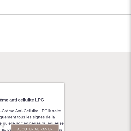
rème anti cellulite LPG
-Crème Anti-Cellulite LPG® traite
iquement tous les signes de la
ite qu’elle soit adipeuse ou aqueuse
ml
ons, peau d’orange, fluide cutanés
AJOUTER AU PANIER