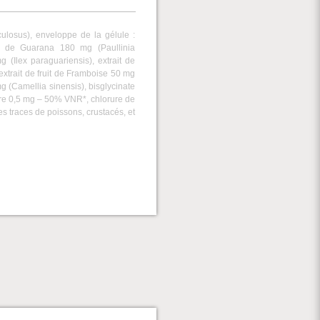
ulosus), enveloppe de la gélule :
ine de Guarana 180 mg (Paullinia
 (Ilex paraguariensis), extrait de
extrait de fruit de Framboise 50 mg
mg (Camellia sinensis), bisglycinate
re 0,5 mg – 50% VNR*, chlorure de
s traces de poissons, crustacés, et