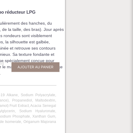
ipo réducteur LPG
culièrement des hanches, du
, de la taille, des bras). Jour après
les rondeurs sont visiblement
es, la silhouette est galbée,
inée et retrouve ses contours
ieux. Sa texture fondante et
se spécialement conçue pour
ml
ter le massage permet un habillage
AJOUTER AU PANIER
.
-19 Alkane, Sodium Polyacrylate,
nce), Propanediol, Maltodextrin,
mot) Fruit Extract, Acacia Senegal
lglycerin, Sodium Hyaluronate,
Disodium Phosphate, Xanthan Gum,
ide Isomerate, Origanum Majorana