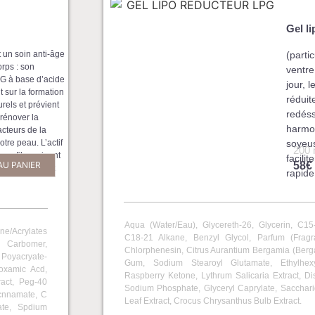
Gel l
 un soin anti-âge
(parti
orps : son
ventre
PG à base d’acide
jour, 
 sur la formation
réduit
rels et prévient
redéss
 rénover la
harmon
acteurs de la
tre peau. L’actif
soyeu
200 
 un film gainant
facili
AU PANIER
58€
eur immédiat et
rapide
Aqua (Water/Eau), Glycereth-26, Glycerin, C15
e/Acrylates
C18-21 Alkane, Benzyl Glycol, Parfum (Fragra
 Carbomer,
Chlorphenesin, Citrus Aurantium Bergamia (Berga
 Poyacryate-
Gum, Sodium Stearoyl Glutamate, Ethylhexy
oxamic Acd,
Raspberry Ketone, Lythrum Salicaria Extract, 
act, Peg-40
Sodium Phosphate, Glyceryl Caprylate, Sacchar
ycnnamate, C
Leaf Extract, Crocus Chrysanthus Bulb Extract.
ate, Spdium