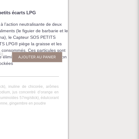
etits écarts LPG
à l’action neutralisante de deux
liments (le figuier de barbarie et le
ma), le Capteur SOS PETITS
S LPG® piège la graisse et les
 consommés. Ces particules sont
3g
e éliminées par l’organisme et non
AJOUTER AU PANIER
tockées
ick), inuline de chicorée, arômes
 sodium, jus concentré d’orange en
cuminoïdes 57mg/stick), édulcorant
oyenne, gingembre en poudre