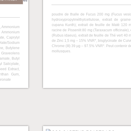
 et réduction des
poudre de thalle de Fucus 200 mg (Fucus vesic
hydroxypropylméthylcellulose, extrait de gra
cupana Kunth); extrait de feuille de Maté 120 mg
id, Ammonium
racine de Pissenlit 80 mg (Taraxacum officinale), 
l, Ammonium
(Rubus idaeus), extrait de feuille de Thé vert 40 
te, Caprylyl
de Zinc 1,5 mg – 15% VNR*, bisglycinate de Cuiv
late/Sodium
Chrome (III) 39 µg – 97.5% VNR*. Peut contenir de
ne, Butylene
mollusques.
m Graveolens
namate, Butyl
 Salicylate,
eed Extract,
anthan Gum,
uronate