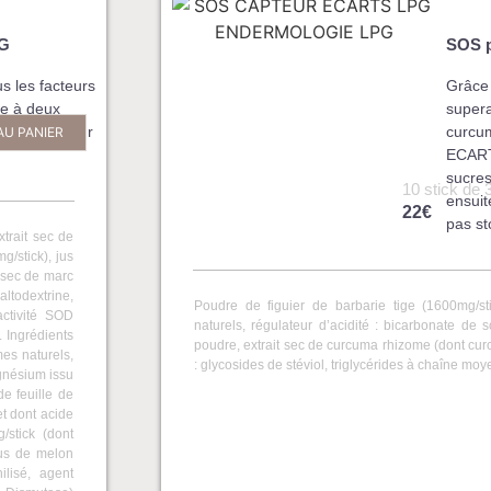
PG
SOS p
s les facteurs
Grâce 
ce à deux
supera
veloppées pour
curcu
AU PANIER
ECART
sucres
10 stick de 
ensuit
22€
pas s
trait sec de
g/stick), jus
t sec de marc
altodextrine,
Poudre de figuier de barbarie tige (1600mg/st
activité SOD
naturels, régulateur d’acidité : bicarbonate de
 Ingrédients
poudre, extrait sec de curcuma rhizome (dont cur
es naturels,
: glycosides de stéviol, triglycérides à chaîne m
gnésium issu
de feuille de
t dont acide
/stick (dont
jus de melon
ilisé, agent