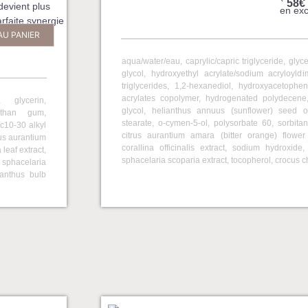
58€
devient plus
en exc
arfaite synergie
pour un
AU PANIER
aqua/water/eau, caprylic/capric triglyceride, glyc
glycol, hydroxyethyl acrylate/sodium acryloyld
triglycerides, 1,2-hexanediol, hydroxyacetoph
acrylates copolymer, hydrogenated polydecene
, glycerin,
glycol, helianthus annuus (sunflower) seed oi
anthan gum,
stearate, o-cymen-5-ol, polysorbate 60, sorbita
/c10-30 alkyl
citrus aurantium amara (bitter orange) flower e
rus aurantium
corallina officinalis extract, sodium hydroxide
leaf extract,
sphacelaria scoparia extract, tocopherol, crocus c
, sphacelaria
santhus bulb