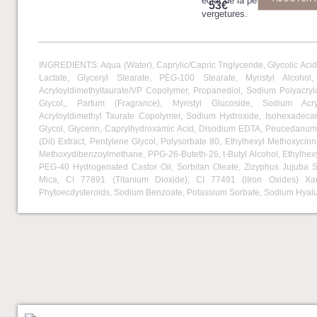
éclat de la peau, prévention
53€
vergetures.
INGREDIENTS: Aqua (Water), Caprylic/Capric Triglyceride, Glycolic Ac
Lactate, Glyceryl Stearate, PEG-100 Stearate, Myristyl Alcoho
Acryloyldimethyltaurate/VP Copolymer, Propanediol, Sodium Polyacryla
Glycol,, Parfum (Fragrance), Myristyl Glucoside, Sodium Acry
Acryloyldimethyl Taurate Copolymer, Sodium Hydroxide, Isohexadeca
Glycol, Glycerin, Caprylhydroxamic Acid, Disodium EDTA, Peucedanu
(Dil) Extract, Pentylene Glycol, Polysorbate 80, Ethylhexyl Methoxycin
Methoxydibenzoylmethane, PPG-26-Buteth-26, t-Butyl Alcohol, Ethylhexyl
PEG-40 Hydrogenated Castor Oil, Sorbitan Oleate, Zizyphus Jujuba S
Mica, CI 77891 (Titanium Dioxide), CI 77491 (lIron Oxides) X
Phytoecdysteroids, Sodium Benzoate, Potassium Sorbate, Sodium Hyal