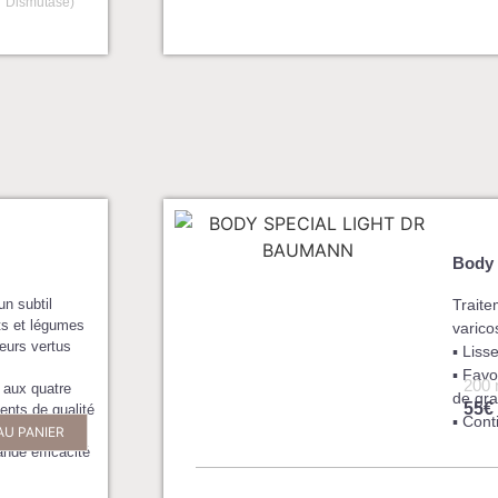
Dismutase)
Body 
n subtil
Traite
ts et légumes
varico
eurs vertus
▪ Liss
▪ Favo
200 
 aux quatre
de gra
55€
ents de qualité
▪ Cont
t dosés pour
AU PANIER
ande efficacité