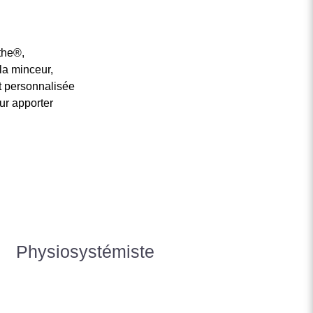
the®,
la minceur,
t personnalisée
ur apporter
Physiosystémiste