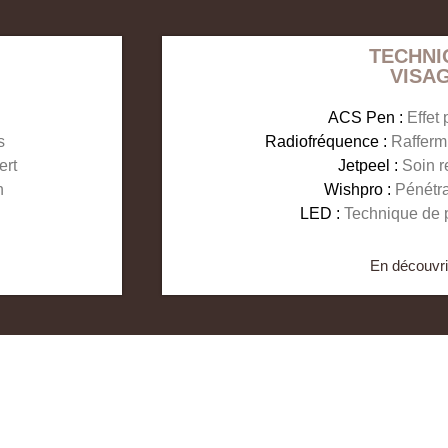
TECHNI
VISA
d
ACS Pen :
Effet
s
Radiofréquence :
Rafferm
ert
Jetpeel :
Soin re
n
Wishpro :
Pénétrat
LED :
Technique de 
En découvri