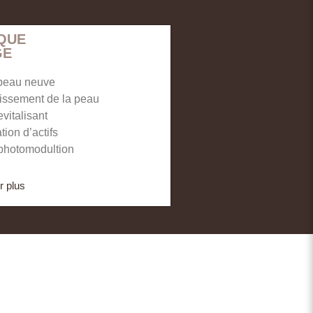
QUE
GE
 peau neuve
issement de la peau
vitalisant
ion d’actifs
photomodultion
r plus