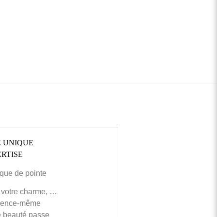
E UNIQUE
RTISE
que de pointe
er votre charme, …
essence-même
ie beauté passe