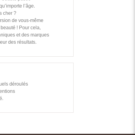
 qu’importe l’âge.
s cher ?
version de vous-même
l beauté ! Pour cela,
hniques et des marques
eur des résultats.
uels déroulés
entions
é.